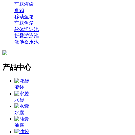
车载液袋
鱼箱
移动鱼箱
车载鱼箱
软体游泳池
折叠游泳池
泳池蓄水池
产品中心
液袋
水袋
水囊
油囊