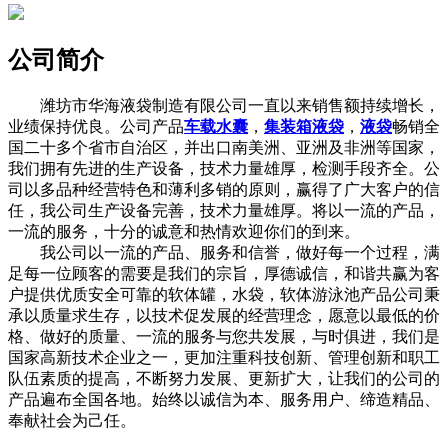
公司简介
潍坊市华海液袋制造有限公司一直以来销售额持续增长，
业绩保持优良。公司产品
车载水囊
，
集装箱液袋
，
液袋
畅销全
国二十多个省市自治区，并出口南美洲、亚洲及非洲等国家，
我们拥有先进的生产设备，技术力量雄厚，检测手段齐全。公
司以多品种经营特色和薄利多销的原则，赢得了广大客户的信
任，我公司生产设备完善，技术力量雄厚。将以一流的产品，
一流的服务，十分的诚意和热情欢迎你们的到来。
我公司以一流的产品、服务和信誉，做好每一个过程，满
足每一位顾客的需要是我们的宗旨，厚德诚信，和谐共赢为客
户提供优质安全可靠的软体罐，水袋，软体游泳池产品公司秉
承以质量求生存，以技术促发展的经营理念，愿意以最低的价
格、做好的质量、一流的服务与您共发展，与时俱进，我们是
国家高新技术企业之一，更加注重科技创新、管理创新和职工
队伍素质的提高，不断努力发展、更新扩大，让我们的公司的
产品遍布全国各地。始终以诚信为本、服务用户、缔造精品、
奉献社会为己任。