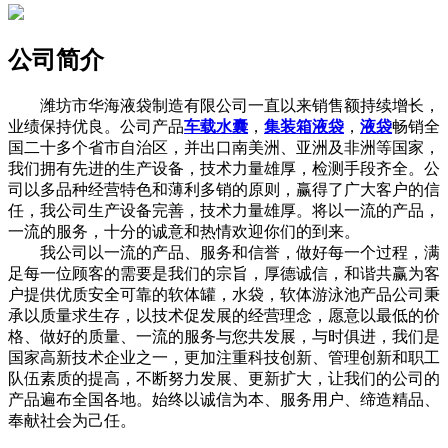
公司简介
潍坊市华海液袋制造有限公司一直以来销售额持续增长，
业绩保持优良。公司产品
车载水囊
，
集装箱液袋
，
液袋
畅销全
国二十多个省市自治区，并出口南美洲、亚洲及非洲等国家，
我们拥有先进的生产设备，技术力量雄厚，检测手段齐全。公
司以多品种经营特色和薄利多销的原则，赢得了广大客户的信
任，我公司生产设备完善，技术力量雄厚。将以一流的产品，
一流的服务，十分的诚意和热情欢迎你们的到来。
我公司以一流的产品、服务和信誉，做好每一个过程，满
足每一位顾客的需要是我们的宗旨，厚德诚信，和谐共赢为客
户提供优质安全可靠的软体罐，水袋，软体游泳池产品公司秉
承以质量求生存，以技术促发展的经营理念，愿意以最低的价
格、做好的质量、一流的服务与您共发展，与时俱进，我们是
国家高新技术企业之一，更加注重科技创新、管理创新和职工
队伍素质的提高，不断努力发展、更新扩大，让我们的公司的
产品遍布全国各地。始终以诚信为本、服务用户、缔造精品、
奉献社会为己任。