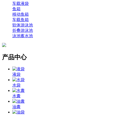
车载液袋
鱼箱
移动鱼箱
车载鱼箱
软体游泳池
折叠游泳池
泳池蓄水池
产品中心
液袋
水袋
水囊
油囊